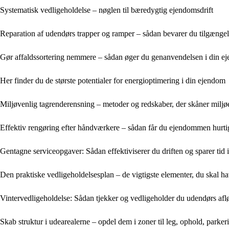
Systematisk vedligeholdelse – nøglen til bæredygtig ejendomsdrift
Reparation af udendørs trapper og ramper – sådan bevarer du tilgængel
Gør affaldssortering nemmere – sådan øger du genanvendelsen i din e
Her finder du de største potentialer for energioptimering i din ejendom
Miljøvenlig tagrenderensning – metoder og redskaber, der skåner miljø
Effektiv rengøring efter håndværkere – sådan får du ejendommen hurtigt 
Gentagne serviceopgaver: Sådan effektiviserer du driften og sparer ti
Den praktiske vedligeholdelsesplan – de vigtigste elementer, du skal 
Vintervedligeholdelse: Sådan tjekker og vedligeholder du udendørs af
Skab struktur i udearealerne – opdel dem i zoner til leg, ophold, parke