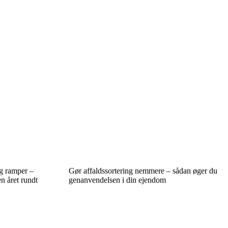
og ramper –
Gør affaldssortering nemmere – sådan øger du
n året rundt
genanvendelsen i din ejendom