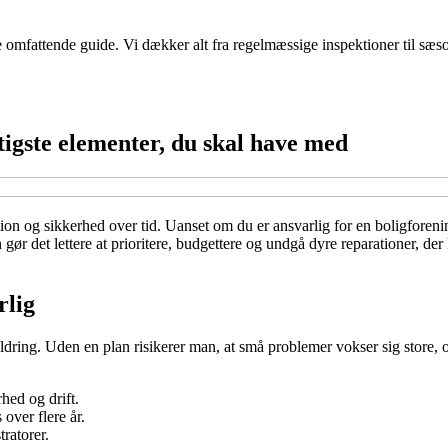
omfattende guide. Vi dækker alt fra regelmæssige inspektioner til sæs
tigste elementer, du skal have med
on og sikkerhed over tid. Uanset om du er ansvarlig for en boligforening
n gør det lettere at prioritere, budgettere og undgå dyre reparationer, 
rlig
ldring. Uden en plan risikerer man, at små problemer vokser sig store, o
rhed og drift.
 over flere år.
ratorer.