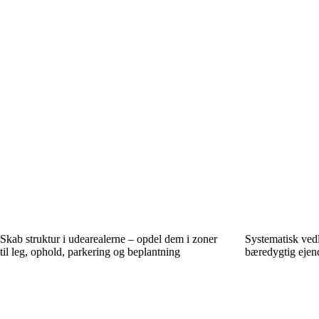
Skab struktur i udearealerne – opdel dem i zoner
Systematisk vedl
til leg, ophold, parkering og beplantning
bæredygtig ejen