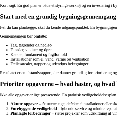
Kort sagt: En god plan er både et styringsværktøj og en investering i b
Start med en grundig bygningsgennemgang
Før du kan planlægge, skal du kende udgangspunktet. En bygningsgenne
Gennemgangen bør omfatte:
Tag, tagrender og nedløb
Facader, vinduer og døre
Kælder, fundament og fugtforhold
Installationer som el, vand, varme og ventilation
Fællesarealer, trapper og udendørs belægninger
Resultatet er en tilstandsrapport, der danner grundlag for prioritering 
Prioritér opgaverne – hvad haster, og hvad
Ikke alle opgaver er lige presserende. En praktisk vedligeholdelsesplan o
Akutte opgaver
– fx utætte tage, defekte elinstallationer eller s
Forebyggende vedligehold
– løbende service og mindre reparatio
Planlagte forbedringer
– større projekter som udskiftning af vi