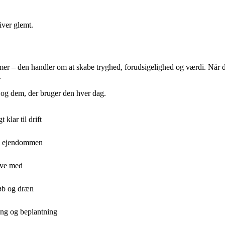
iver glemt.
er – den handler om at skabe tryghed, forudsigelighed og værdi. Når du
.
 og dem, der bruger den hver dag.
klar til drift
d i ejendommen
have med
løb og dræn
ring og beplantning