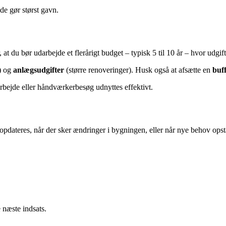
de gør størst gavn.
 du bør udarbejde et flerårigt budget – typisk 5 til 10 år – hvor udgift
r) og
anlægsudgifter
(større renoveringer). Husk også at afsætte en
buf
sarbejde eller håndværkerbesøg udnyttes effektivt.
opdateres, når der sker ændringer i bygningen, eller når nye behov opst
 næste indsats.