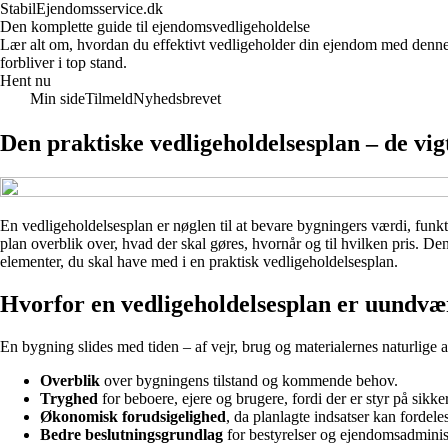
StabilEjendomsservice.dk
Den komplette guide til ejendomsvedligeholdelse
Lær alt om, hvordan du effektivt vedligeholder din ejendom med denne 
forbliver i top stand.
Hent nu
Min side
Tilmeld
Nyhedsbrevet
Den praktiske vedligeholdelsesplan – de vig
En vedligeholdelsesplan er nøglen til at bevare bygningers værdi, funkti
plan overblik over, hvad der skal gøres, hvornår og til hvilken pris. De
elementer, du skal have med i en praktisk vedligeholdelsesplan.
Hvorfor en vedligeholdelsesplan er uundvæ
En bygning slides med tiden – af vejr, brug og materialernes naturlige a
Overblik
over bygningens tilstand og kommende behov.
Tryghed
for beboere, ejere og brugere, fordi der er styr på sikke
Økonomisk forudsigelighed
, da planlagte indsatser kan fordeles
Bedre beslutningsgrundlag
for bestyrelser og ejendomsadminist