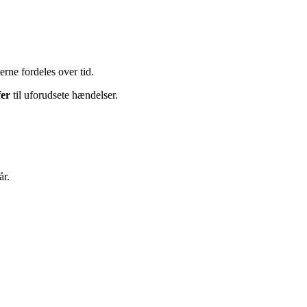
erne fordeles over tid.
fer
til uforudsete hændelser.
år.