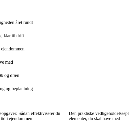
igheden året rundt
klar til drift
d i ejendommen
have med
løb og dræn
ring og beplantning
opgaver: Sådan effektiviserer du
Den praktiske vedligeholdelsespl
r tid i ejendommen
elementer, du skal have med