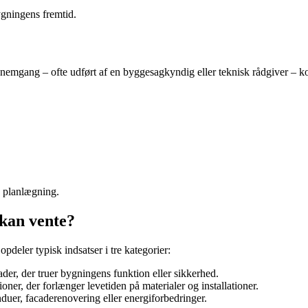
ygningens fremtid.
mgang – ofte udført af en byggesagkyndig eller teknisk rådgiver – kor
og planlægning.
 kan vente?
pdeler typisk indsatser i tre kategorier:
kader, der truer bygningens funktion eller sikkerhed.
ner, der forlænger levetiden på materialer og installationer.
nduer, facaderenovering eller energiforbedringer.