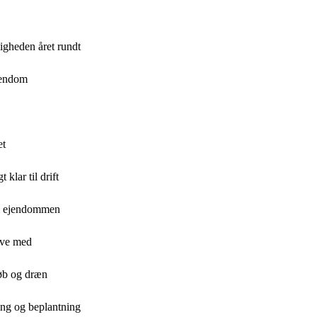
igheden året rundt
jendom
et
klar til drift
d i ejendommen
have med
løb og dræn
ring og beplantning