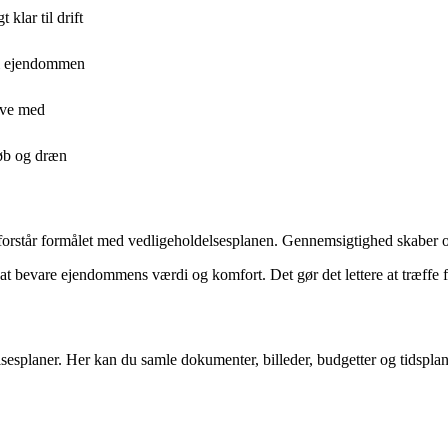
klar til drift
d i ejendommen
have med
løb og dræn
e forstår formålet med vedligeholdelsesplanen. Gennemsigtighed skaber 
 at bevare ejendommens værdi og komfort. Det gør det lettere at træffe f
lsesplaner. Her kan du samle dokumenter, billeder, budgetter og tidsplane